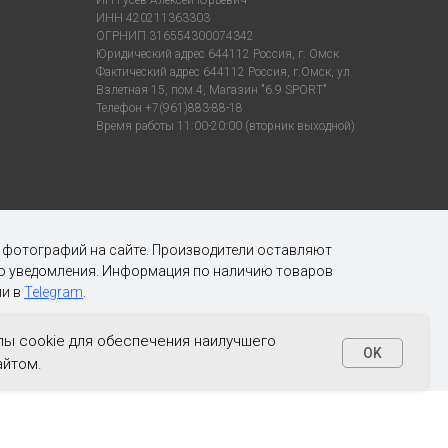
ИНН 420211363303
ОГРНИП 316554300074342
Юридический адрес 644112 Россия, г. Омск
Фактический адрес 644112 Россия, г.Омск, ул.
Взлетная 15, пом.4, Магазин "6.9 SPORT"
Телефон +7(961)883-88-18
Время работы 11:00-20:00 (вторник выходной)
х фотографий на сайте. Производители оставляют
ого уведомления. Информация по наличию товаров
и в
Telegram
.
ы cookie для обеспечения наилучшего
OK
айтом.