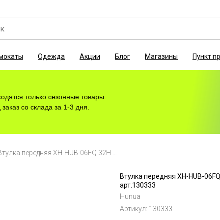
мокаты
Одежда
Акции
Блог
Магазины
Пункт п
ходятся только сезонные товары.
заказ со склада за 1-3 дня.
Втулка передняя XH-HUB-06FQ 32Н под диск, с эксцентриком, пром. подшип., арт.130333
Втулка передняя XH-HUB-06FQ 
арт.130333
Hunua
Артикул:
130333