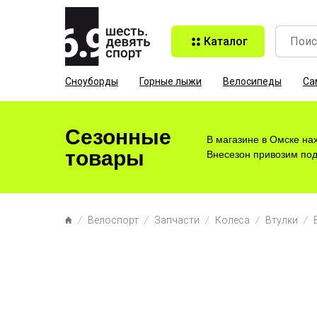
Каталог
Сноуборды
Горные лыжи
Велосипеды
Са
Сезонные
В магазине в Омске на
товары
Внесезон привозим под 
Велоспорт
Запчасти
Колеса
Втулки