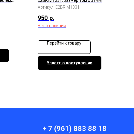
пелем,
E2BRIM1031, размер 10м x 31мм
Артикул:
E2BRIM1031
950
р.
Нет в наличии
Перейти к товару
Узнать о поступлении
+ 7 (961) 883 88 18