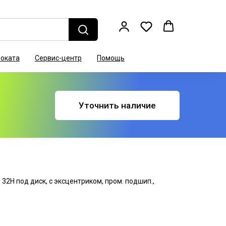
роката
Сервис-центр
Помощь
Уточнить наличие
32Н под диск, с эксцентриком, пром. подшип.,