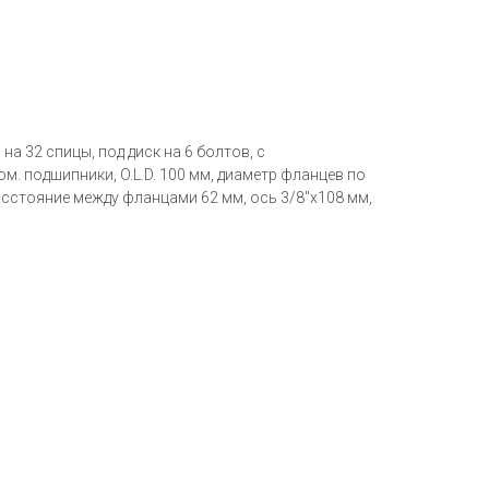
на 32 спицы, под диск на 6 болтов, с
. подшипники, O.L.D. 100 мм, диаметр фланцев по
асстояние между фланцами 62 мм, ось 3/8"х108 мм,