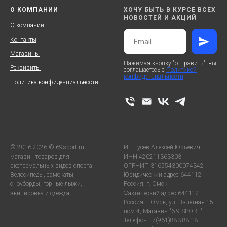
О КОМПАНИИ
ХОЧУ БЫТЬ В КУРСЕ ВСЕХ
НОВОСТЕЙ И АКЦИЙ
О компании
Контакты
Магазины
Нажимая кнопку "отправить", вы
Реквизиты
соглашаетесь с
Политикой
конфиденциальности
Политика конфиденциальности
© 2016-2026 © 69sport.ru -
ИП Гусев Алексей Юрьевич
магазин товаров для
ИНН 420211363303
экстремальных видов спорта.
ОГРНИП 316554300074342
Велосипеды, самокаты,
Юридический адрес 644112
сноуборды, горные лыжи,
Россия, г. Омск
экипировка и одежда.
Фактический адрес 644112
Россия, г.Омск, ул. Взлетная 15,
пом.4, Магазин "6.9 SPORT"
Телефон +7(961)883-88-18