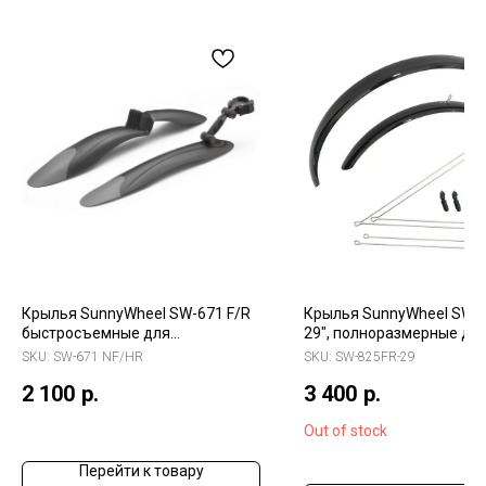
Крылья SunnyWheel SW-671 F/R
Крылья SunnyWheel SW-
быстросъемные для
29", полноразмерные дл
велосипедов 24"-26", черно-
велосипедов 29+",
SKU:
SW-671 NF/HR
SKU:
SW-825FR-29
серые, комплект
металлопластик, компле
2 100
р.
3 400
р.
Out of stock
Перейти к товару