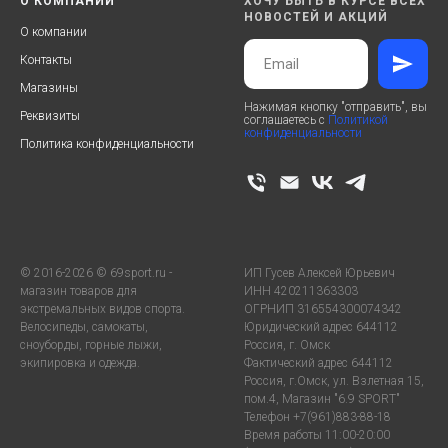
О КОМПАНИИ
ХОЧУ БЫТЬ В КУРСЕ ВСЕХ
НОВОСТЕЙ И АКЦИЙ
О компании
Контакты
Магазины
Нажимая кнопку "отправить", вы
Реквизиты
соглашаетесь с
Политикой
конфиденциальности
Политика конфиденциальности
© 2016-2026 © 69sport.ru -
ИП Гусев Алексей Юрьевич
магазин товаров для
ИНН 420211363303
экстремальных видов спорта.
ОГРНИП 316554300074342
Велосипеды, самокаты,
Юридический адрес 644112
сноуборды, горные лыжи,
Россия, г. Омск
экипировка и одежда.
Фактический адрес 644112
Россия, г.Омск, ул. Взлетная 15,
пом.4, Магазин "6.9 SPORT"
Телефон +7(961)883-88-18
Время работы 11:00-20:00