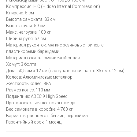
Рекомендуемый рост: от 130 до 155 см
Компрессия: HIC (Hidden Internal Compression)
Клиренс: 5 см
Высота самоката: 83 см
Высота руля: 59 см
Макс. нагрузка: 100 кг
Ширина руля: 57 см
Материал рукояток: мягкие резиновые грипсы с
пластиковыми барендами
Материал деки: алюминиевый сплав
Хомут: 3 болта
Дека: 50,5 см х 12 см (наступательная часть 35 см х 12 см)
Колеса: Алюминиевые металкор
Жесткость колес: 88А
Размер колес: 110 мм
Подшипник: ABEC 9 High Speed
Противоскользящее покрытие: да
Вес самоката в коробке: 4,760 кг
Варианты расцветок: бензин, черный мат
Гарантийный срок: 1 месяц