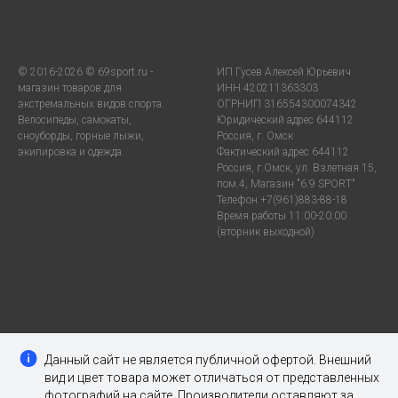
© 2016-2026 © 69sport.ru -
ИП Гусев Алексей Юрьевич
магазин товаров для
ИНН 420211363303
экстремальных видов спорта.
ОГРНИП 316554300074342
Велосипеды, самокаты,
Юридический адрес 644112
сноуборды, горные лыжи,
Россия, г. Омск
экипировка и одежда.
Фактический адрес 644112
Россия, г.Омск, ул. Взлетная 15,
пом.4, Магазин "6.9 SPORT"
Телефон +7(961)883-88-18
Время работы 11:00-20:00
(вторник выходной)
Данный сайт не является публичной офертой. Внешний
вид и цвет товара может отличаться от представленных
фотографий на сайте. Производители оставляют за