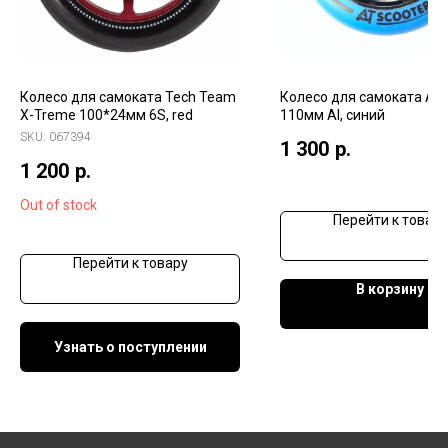
Колесо для самоката Tech Team
Колесо для самоката At 
X-Treme 100*24мм 6S, red
110мм Al, синий
SKU:
067394
1 300
р.
1 200
р.
Out of stock
Перейти к товару
Перейти к товару
В корзину
Узнать о поступлении