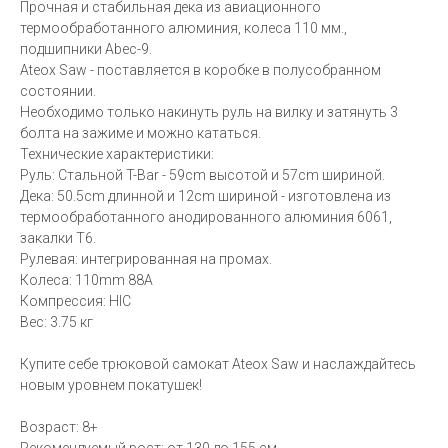
Прочная и стабильная дека из авиационного
термообработанного алюминия, колеса 110 мм.,
подшипники Abec-9.
Ateox Saw - поставляется в коробке в полусобранном
состоянии.
Необходимо только накинуть руль на вилку и затянуть 3
болта на зажиме и можно кататься.
Технические характеристики:
Руль: Стальной T-Bar - 59cm высотой и 57cm шириной.
Дека: 50.5cm длинной и 12cm шириной - изготовлена из
термообработанного анодированного алюминия 6061,
закалки Т6.
Рулевая: интегрированная на промах.
Колеса: 110mm 88A
Компрессия: HIC
Вес: 3.75 кг
Купите себе трюковой самокат Ateox Saw и наслаждайтесь
новым уровнем покатушек!
Возраст: 8+