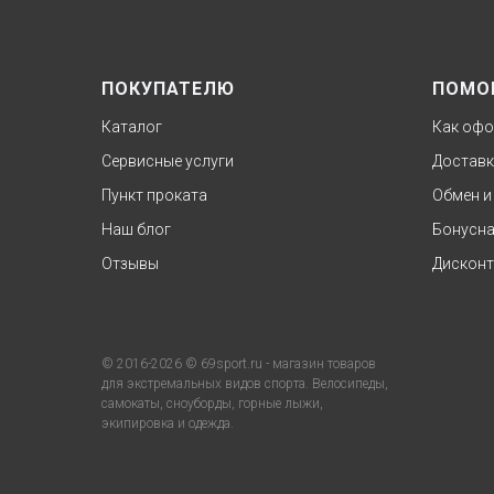
ПОКУПАТЕЛЮ
ПОМО
Каталог
Как офо
Сервисные услуги
Доставк
Пункт проката
Обмен и
Наш блог
Бонусна
Отзывы
Дисконт
© 2016-2026 © 69sport.ru - магазин товаров
для экстремальных видов спорта. Велосипеды,
самокаты, сноуборды, горные лыжи,
экипировка и одежда.