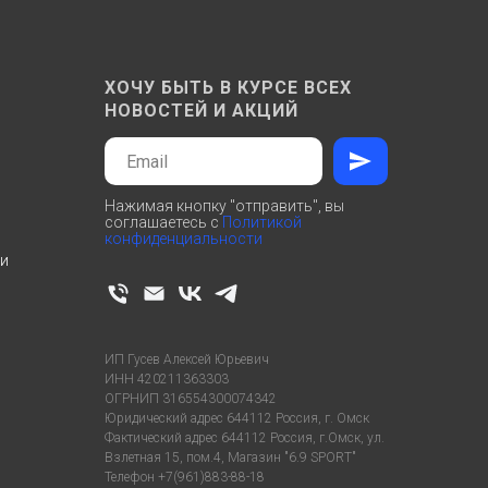
ХОЧУ БЫТЬ В КУРСЕ ВСЕХ
НОВОСТЕЙ И АКЦИЙ
Нажимая кнопку "отправить", вы
соглашаетесь с
Политикой
конфиденциальности
ти
ИП Гусев Алексей Юрьевич
ИНН 420211363303
ОГРНИП 316554300074342
Юридический адрес 644112 Россия, г. Омск
Фактический адрес 644112 Россия, г.Омск, ул.
Взлетная 15, пом.4, Магазин "6.9 SPORT"
Телефон +7(961)883-88-18