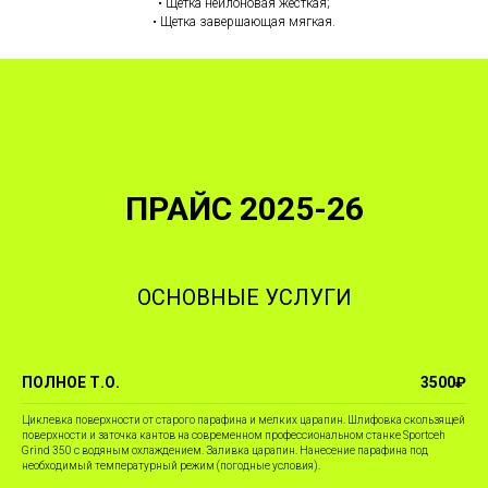
• Щетка нейлоновая жесткая;
• Щетка завершающая мягкая.
ПРАЙС 2025-26
ОСНОВНЫЕ УСЛУГИ
ПОЛНОЕ Т.О.
3500₽
Циклевка поверхности от старого парафина и мелких царапин. Шлифовка скользящей
поверхности и заточка кантов на современном профессиональном станке Sportceh
Grind 350 с водяным охлаждением. Заливка царапин. Нанесение парафина под
необходимый температурный режим (погодные условия).