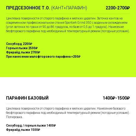
ПРЕДСЕЗОННОЕ Т.О.
(КАНТ+ПАРАФИН)
2200-2700₽
Циклевка поверхности от старого парафина и мелких царапин. Заточка кантов на
современном профессиональном станке Sportceh Grind 350 с водяным охлаждением
(угол заточки по грани от 90 до 86 градусов, по базе от 0,5 до 1 градуса). Нанесение
бесфторового парафина под необходимый температурный режим (погодные условия).
Сноуборд 2200₽
Горные лыжи 2500₽
Фрирайд лыжи 2700₽
При нанесении малофторового парафина +200₽
ПАРАФИН БАЗОВЫЙ
1400₽-1500₽
Циклевка поверхности от старого парафина и мелких царапин. Нанесение базового
бесфторового парафина под необходимый температурный режим (погодные условия).
Полировка.
Сноуборд / горные лыжи 1400₽
Фрирайд лыжи 1500₽