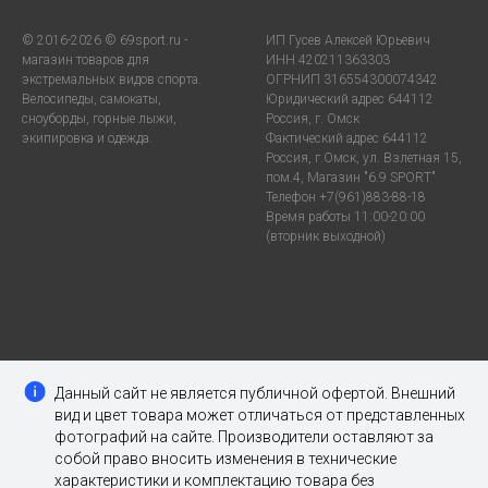
© 2016-2026 © 69sport.ru -
ИП Гусев Алексей Юрьевич
магазин товаров для
ИНН 420211363303
экстремальных видов спорта.
ОГРНИП 316554300074342
Велосипеды, самокаты,
Юридический адрес 644112
сноуборды, горные лыжи,
Россия, г. Омск
экипировка и одежда.
Фактический адрес 644112
Россия, г.Омск, ул. Взлетная 15,
пом.4, Магазин "6.9 SPORT"
Телефон +7(961)883-88-18
Время работы 11:00-20:00
(вторник выходной)
Данный сайт не является публичной офертой. Внешний
вид и цвет товара может отличаться от представленных
фотографий на сайте. Производители оставляют за
собой право вносить изменения в технические
характеристики и комплектацию товара без