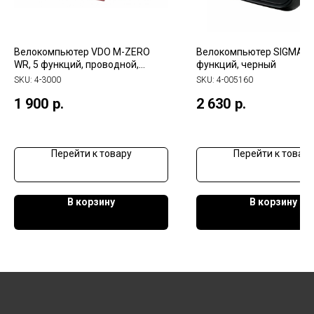
Велокомпьютер VDO M-ZERO
Велокомпьютер SIGMA BC
WR, 5 функций, проводной,
функций, черный
черный (Германия)
SKU:
4-3000
SKU:
4-005160
1 900
р.
2 630
р.
Перейти к товару
Перейти к товару
В корзину
В корзину