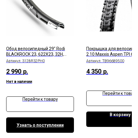
Обод велосипедный 29" Rodi
Покрышка для велосипед
BLACKROCK 23, 622X23, 32H,
2.10 Maxxis Aspen TPI 60
пистонированный, черный, 630 г
62a/60a (TB96689500)
Артикул:
3128R32PH0
Артикул:
TB96689500
2 990
р.
4 350
р.
Нет в наличии
Перейти к товару
Перейти к товару
В корзину
Узнать о поступлении