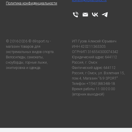
конфиденциальности
Политика конфиденциальности
© 2016-2026 © 69sport.ru -
ИП Гусев Алексей Юрьевич
магазин товаров для
ИНН 420211363303
экстремальных видов спорта.
ОГРНИП 316554300074342
Велосипеды, самокаты,
Юридический адрес 644112
сноуборды, горные лыжи,
Россия, г. Омск
экипировка и одежда.
Фактический адрес 644112
Россия, г.Омск, ул. Взлетная 15,
пом.4, Магазин "6.9 SPORT"
Телефон +7(961)883-88-18
Время работы 11:00-20:00
(вторник выходной)