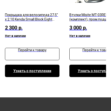
Покрышка для велосипеда 27,5"
Втулки Misite MT-03RED 
x 2.10 Kenda Small Block Eight
(комплект), пром.подшип
Folding K-1047 60 tpi, Folding
под эксцентрик, красный
2 300
р.
3 000
р.
Нет в наличии
Нет в наличии
Перейти к товару
Перейти к товару
Узнать о поступлении
Узнать о поступле