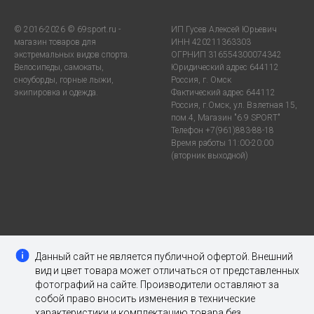
© 2016-2026 © 69sport.ru -
ИП Гусев Алексей Юрьевич
магазин товаров для
ИНН 420211363303
экстремальных видов спорта.
ОГРНИП 316554300074342
Велосипеды, самокаты,
Юридический адрес 644112
сноуборды, горные лыжи,
Россия, г. Омск
экипировка и одежда.
Фактический адрес 644112
Россия, г.Омск, ул. Взлетная 15,
пом.4, Магазин "6.9 SPORT"
Телефон +7(961)883-88-18
Время работы 11:00-20:00
(вторник выходной)
Данный сайт не является публичной офертой. Внешний
вид и цвет товара может отличаться от представленных
фотографий на сайте. Производители оставляют за
собой право вносить изменения в технические
характеристики и комплектацию товара без