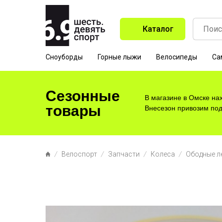
Каталог
Сноуборды
Горные лыжи
Велосипеды
Са
Сезонные
В магазине в Омске на
товары
Внесезон привозим под 
Велоспорт
Запчасти
Колеса
Ободные л