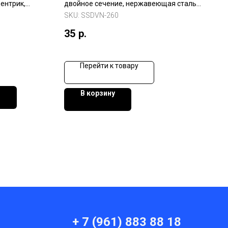
ентрик,
двойное сечение, нержавеющая сталь,
с ниппелем, черный
SKU:
SSDVN-260
35
р.
Перейти к товару
В корзину
и
+ 7 (961) 883 88 18