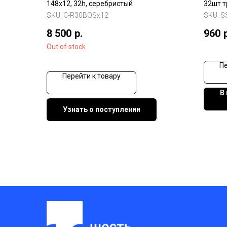
148x12, 32h, серебристый
32шт 
сталь,
SKU:
C-R30BOSx12
SKU:
S
8 500
р.
960
Out of stock
Пе
Перейти к товару
В
Узнать о поступлении