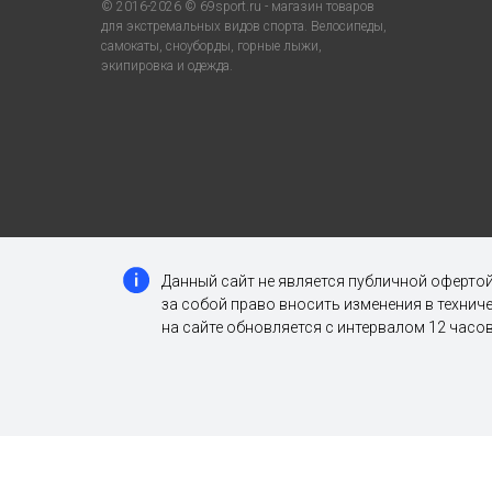
© 2016-2026 © 69sport.ru - магазин товаров
для экстремальных видов спорта. Велосипеды,
самокаты, сноуборды, горные лыжи,
экипировка и одежда.
Данный сайт не является публичной офертой
за собой право вносить изменения в техни
на сайте обновляется с интервалом 12 часов