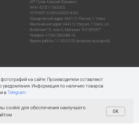
ИП Гусев Алексей Юрьевич
ИНН 420211363303
ОГРНИП 316554300074342
Юридический адрес 644112 Россия, г. Омск
Фактический адрес 644112 Россия, г.Омск, ул.
Взлетная 15, пом.4, Магазин "6.9 SPORT"
Телефон +7(961)883-88-18
Время работы 11:00-20:00 (вторник выходной)
х фотографий на сайте. Производители оставляют
ого уведомления. Информация по наличию товаров
и в
Telegram
.
ы cookie для обеспечения наилучшего
OK
айтом.