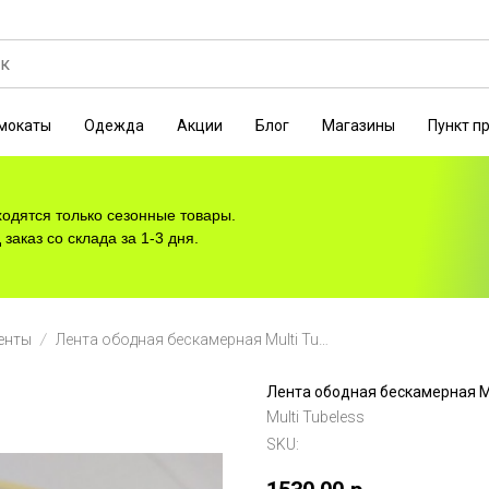
мокаты
Одежда
Акции
Блог
Магазины
Пункт п
ходятся только сезонные товары.
заказ со склада за 1-3 дня.
енты
Лента ободная бескамерная Multi Tubeless 35мм х 10м
Лента ободная бескамерная Mu
Multi Tubeless
SKU: