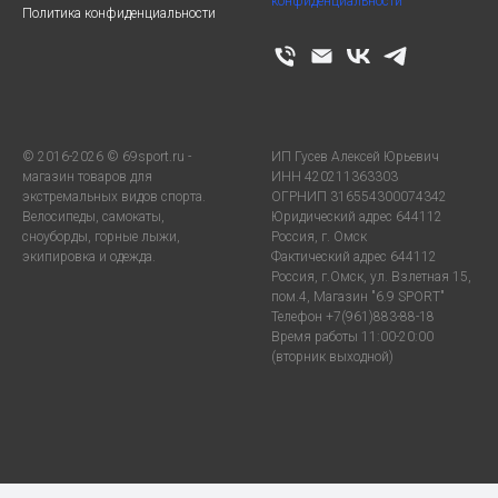
конфиденциальности
Политика конфиденциальности
© 2016-2026 © 69sport.ru -
ИП Гусев Алексей Юрьевич
магазин товаров для
ИНН 420211363303
экстремальных видов спорта.
ОГРНИП 316554300074342
Велосипеды, самокаты,
Юридический адрес 644112
сноуборды, горные лыжи,
Россия, г. Омск
экипировка и одежда.
Фактический адрес 644112
Россия, г.Омск, ул. Взлетная 15,
пом.4, Магазин "6.9 SPORT"
Телефон +7(961)883-88-18
Время работы 11:00-20:00
(вторник выходной)