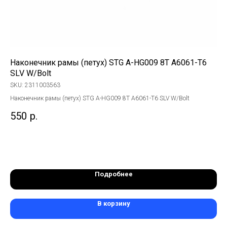
Наконечник рамы (петух) STG A-HG009 8T A6061-T6
На
SLV W/Bolt
ch
SKU:
2311003563
SK
Наконечник рамы (петух) STG A-HG009 8T A6061-T6 SLV W/Bolt
Нак
550
р.
1 
Подробнее
В корзину