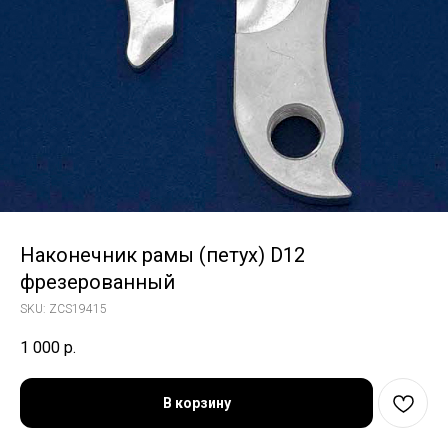
Наконечник рамы (петух) D12
фрезерованный
SKU:
ZCS19415
1 000
р.
В корзину