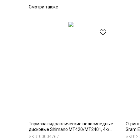
Смотри также
Тормозa гидравлические велосипедные
О-ринг
дисковые Shimano MT420/MT2401, 4-х
Sram El
порншневые, комплект
SKU:
00004767
SKU:
2