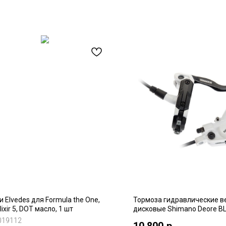
и Elvedes для Formula the One,
Тормозa гидравлические 
ixir 5, DOT масло, 1 шт
дисковые Shimano Deore B
M447, белые
019112
10 800
р.