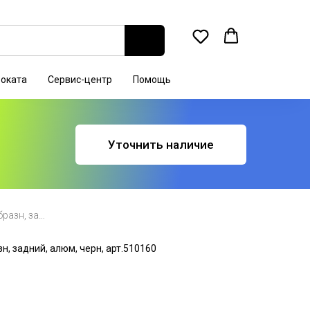
роката
Сервис-центр
Помощь
Уточнить наличие
Тормоз TX-117 Promax V-образн, задний, алюм, черн, арт.510160
н, задний, алюм, черн, арт.510160