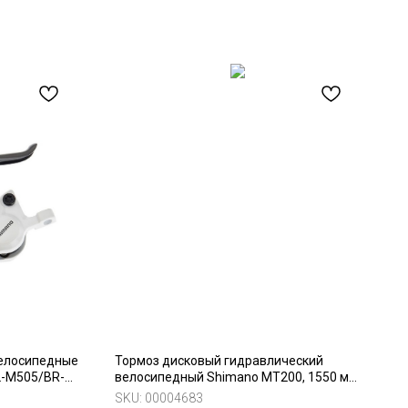
велосипедные
Тормоз дисковый гидравлический
L-M505/BR-
велосипедный Shimano MT200, 1550 мм,
задний
SKU:
00004683