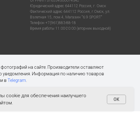
ОГРНИП 316554300074342
Юридический адрес 644112 Россия, г. Омск
Фактический адрес 644112 Россия, г.Омск, ул.
Взлетная 15, пом.4, Магазин "6.9 SPORT"
Телефон +7(961)883-88-18
Время работы 11:00-20:00 (вторник выходной)
х фотографий на сайте. Производители оставляют
ого уведомления. Информация по наличию товаров
и в
Telegram
.
ы cookie для обеспечения наилучшего
OK
айтом.