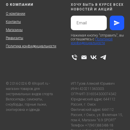
О КОМПАНИИ
ХОЧУ БЫТЬ В КУРСЕ ВСЕХ
НОВОСТЕЙ И АКЦИЙ
О компании
Контакты
Магазины
Нажимая кнопку "отправить", вы
Реквизиты
соглашаетесь с
Политикой
конфиденциальности
Политика конфиденциальности
© 2016-2026 © 69sport.ru -
ИП Гусев Алексей Юрьевич
магазин товаров для
ИНН 420211363303
экстремальных видов спорта.
ОГРНИП 316554300074342
Велосипеды, самокаты,
Юридический адрес 644112
сноуборды, горные лыжи,
Россия, г. Омск
экипировка и одежда.
Фактический адрес 644112
Россия, г.Омск, ул. Взлетная 15,
пом.4, Магазин "6.9 SPORT"
Телефон +7(961)883-88-18