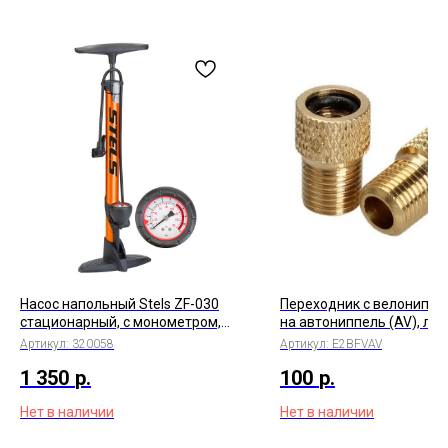
Насос напольный Stels ZF-030
Переходник c велониппел
стационарный, с монометром,
на автониппель (AV), лат
алюм, арт.320058
Артикул:
320058
Артикул:
E2BFVAV
1 350
р.
100
р.
Нет в наличии
Нет в наличии