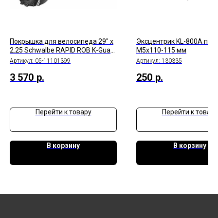
Покрышка для велосипеда 29" x
Эксцентрик KL-800A пер
2.25 Schwalbe RAPID ROB K-Guard
M5x110-115 мм
50EPI
Артикул:
05-11101399
Артикул:
130335
3 570
р.
250
р.
Перейти к товару
Перейти к товару
В корзину
В корзину