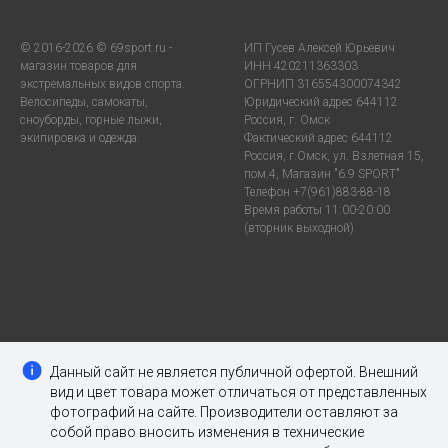
© 2016-2026 © 69sport.ru -
ИП Гусев Алексей Юрьевич
магазин товаров для
ИНН 420211363303
экстремальных видов спорта.
ОГРНИП 316554300074342
Велосипеды, самокаты,
Юридический адрес 644112
сноуборды, горные лыжи,
Россия, г. Омск
экипировка и одежда.
Фактический адрес 644112
Россия, г.Омск, ул. Взлетная 15,
пом.4, Магазин "6.9 SPORT"
Телефон +7(961)883-88-18
Время работы 11:00-20:00
(вторник выходной)
Данный сайт не является публичной офертой. Внешний
вид и цвет товара может отличаться от представленных
фотографий на сайте. Производители оставляют за
собой право вносить изменения в технические