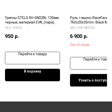
Грипсы STELS XH-GN02BL 130мм
Руль + вынос RaceFace
черные, материал EVA, (пара)
760х20х35mm. Black Matt
LU089186, арт.150241
(2051080740)
SKU:
150241
SKU:
2051080740
950
р.
6 900
р.
Out of stock
Перейти к товару
Перейти к товару
В корзину
Узнать о поступле