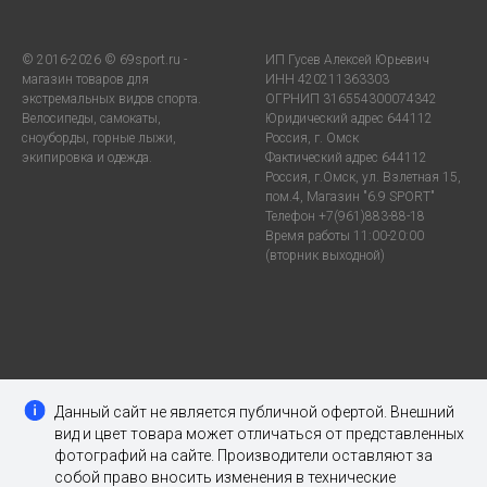
© 2016-2026 © 69sport.ru -
ИП Гусев Алексей Юрьевич
магазин товаров для
ИНН 420211363303
экстремальных видов спорта.
ОГРНИП 316554300074342
Велосипеды, самокаты,
Юридический адрес 644112
сноуборды, горные лыжи,
Россия, г. Омск
экипировка и одежда.
Фактический адрес 644112
Россия, г.Омск, ул. Взлетная 15,
пом.4, Магазин "6.9 SPORT"
Телефон +7(961)883-88-18
Время работы 11:00-20:00
(вторник выходной)
Данный сайт не является публичной офертой. Внешний
вид и цвет товара может отличаться от представленных
фотографий на сайте. Производители оставляют за
собой право вносить изменения в технические