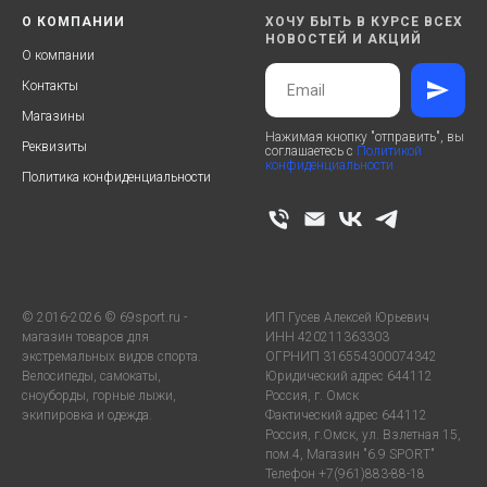
О КОМПАНИИ
ХОЧУ БЫТЬ В КУРСЕ ВСЕХ
НОВОСТЕЙ И АКЦИЙ
О компании
Контакты
Магазины
Нажимая кнопку "отправить", вы
Реквизиты
соглашаетесь с
Политикой
конфиденциальности
Политика конфиденциальности
© 2016-2026 © 69sport.ru -
ИП Гусев Алексей Юрьевич
магазин товаров для
ИНН 420211363303
экстремальных видов спорта.
ОГРНИП 316554300074342
Велосипеды, самокаты,
Юридический адрес 644112
сноуборды, горные лыжи,
Россия, г. Омск
экипировка и одежда.
Фактический адрес 644112
Россия, г.Омск, ул. Взлетная 15,
пом.4, Магазин "6.9 SPORT"
Телефон +7(961)883-88-18