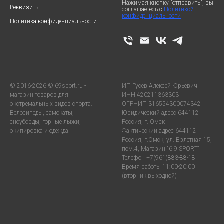
Нажимая кнопку "отправить", вы
Реквизиты
соглашаетесь с
Политикой
конфиденциальности
Политика конфиденциальности
© 2016-2026 © 69sport.ru -
ИП Гусев Алексей Юрьевич
магазин товаров для
ИНН 420211363303
экстремальных видов спорта.
ОГРНИП 316554300074342
Велосипеды, самокаты,
Юридический адрес 644112
сноуборды, горные лыжи,
Россия, г. Омск
экипировка и одежда.
Фактический адрес 644112
Россия, г.Омск, ул. Взлетная 15,
пом.4, Магазин "6.9 SPORT"
Телефон +7(961)883-88-18
Время работы 11:00-20:00
(вторник выходной)